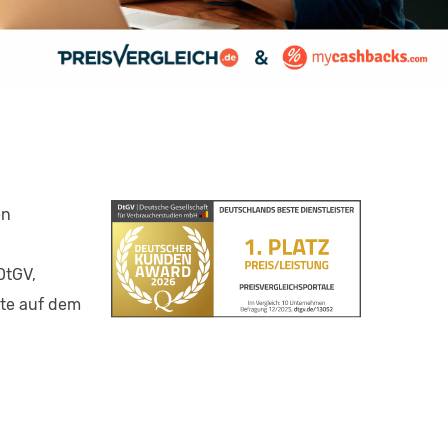
en
DtGV,
ote auf dem