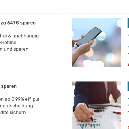
 zu 647€ sparen
nfrei & unabhängig
-Hotline
rn und sparen
 sparen
n ab 0,99% eff. p.a.
ditentscheidung
edite sichern