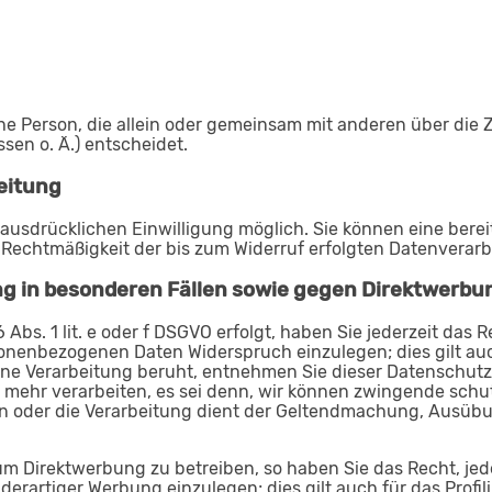
ische Person, die allein oder gemeinsam mit anderen über di
en o. Ä.) entscheidet.
beitung
ausdrücklichen Einwilligung möglich. Sie können eine bereits
ie Rechtmäßigkeit der bis zum Widerruf erfolgten Datenverar
 in besonderen Fällen sowie gegen Direktwerbun
bs. 1 lit. e oder f DSGVO erfolgt, haben Sie jederzeit das 
sonenbezogenen Daten Widerspruch einzulegen; dies gilt au
 eine Verarbeitung beruht, entnehmen Sie dieser Datenschu
 mehr verarbeiten, es sei denn, wir können zwingende schu
gen oder die Verarbeitung dient der Geltendmachung, Ausü
m Direktwerbung zu betreiben, so haben Sie das Recht, jed
artiger Werbung einzulegen; dies gilt auch für das Profili